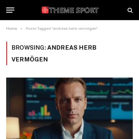
»
Home
Posts Tagged "andreas herb vermögen"
BROWSING:
ANDREAS HERB
VERMÖGEN