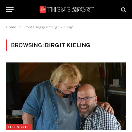
»
Home
Posts Tagged "birgit kieling"
BROWSING:
BIRGIT KIELING
LEBENSSTIL