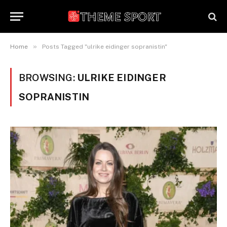
»
Home
Posts Tagged "ulrike eidinger sopranistin"
BROWSING:
ULRIKE EIDINGER
SOPRANISTIN