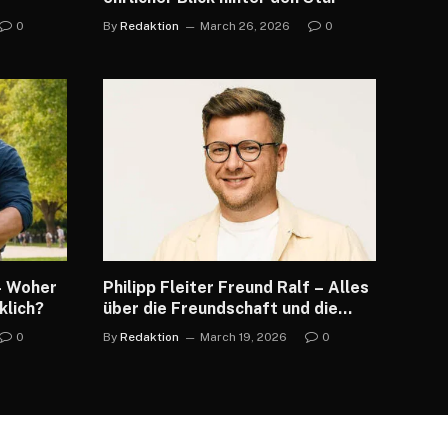
 musst
0
By
Redaktion
March 26, 2026
0
– Woher
Philipp Fleiter Freund Ralf – Alles
klich?
über die Freundschaft und die
Spekulationen
0
By
Redaktion
March 19, 2026
0