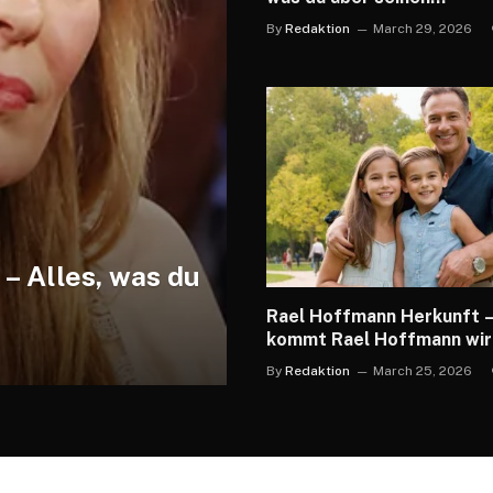
Beziehungsstatus wissen
By
Redaktion
March 29, 2026
– Alles, was du
Rael Hoffmann Herkunft 
kommt Rael Hoffmann wir
By
Redaktion
March 25, 2026