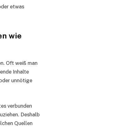
oder etwas
en wie
en. Oft weiß man
rende Inhalte
 oder unnötige
ites verbunden
uziehen. Deshalb
elchen Quellen