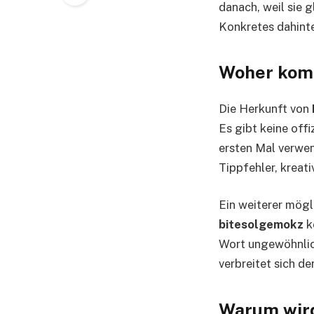
danach, weil sie 
Konkretes dahinte
Woher komm
Die Herkunft von
Es gibt keine offi
ersten Mal verwen
Tippfehler, kreat
Ein weiterer mögli
bitesolgemokz
k
Wort ungewöhnlich
verbreitet sich d
Warum wird