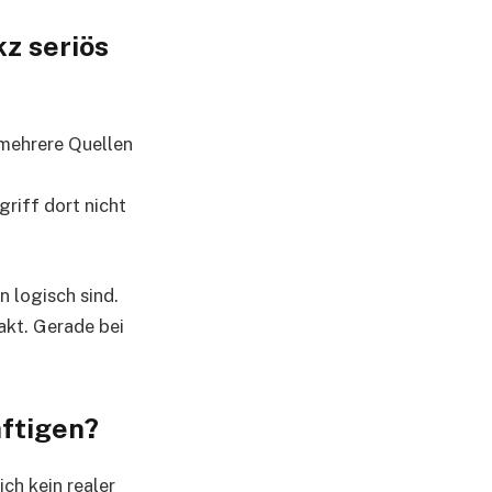
z seriös
 mehrere Quellen
riff dort nicht
n logisch sind.
akt. Gerade bei
äftigen?
ch kein realer