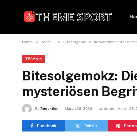
Ha
»
»
Home
Technik
Bitesolgemokz: Die Wahrheit hinter dem 
TECHNIK
Bitesolgemokz: Di
mysteriösen Begri
By
Redaktion
March 28, 2026
Updated:
March 28,
Facebook
Twitter
Pinter