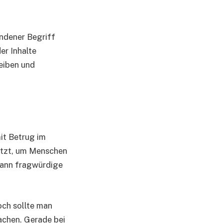
undener Begriff
er Inhalte
leiben und
it Betrug im
utzt, um Menschen
dann fragwürdige
och sollte man
machen. Gerade bei