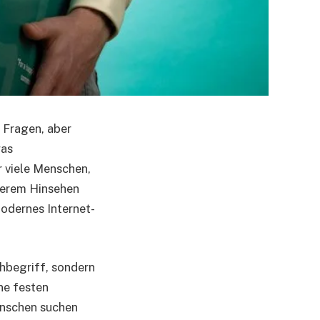
e Fragen, aber
was
r viele Menschen,
auerem Hinsehen
modernes Internet-
hbegriff, sondern
ne festen
enschen suchen