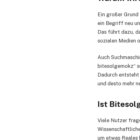
Ein großer Grund 
ein Begriff neu u
Das führt dazu, d
sozialen Medien o
Auch Suchmaschin
bitesolgemokz“ su
Dadurch entsteht 
und desto mehr n
Ist Biteso
Viele Nutzer frag
Wissenschaftliche
um etwas Reales h