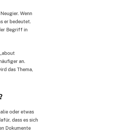
 Neugier. Wenn
s er bedeutet.
r Begriff in
 „about
häufiger an.
wird das Thema,
?
alie oder etwas
afür, dass es sich
llen Dokumente