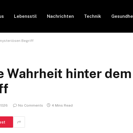
us
Lebensstil
Nachrichten
Technik
Gesundhe
mysteriösen Begriff
e Wahrheit hinter dem
ff
 2026
No Comments
4 Mins Read
est