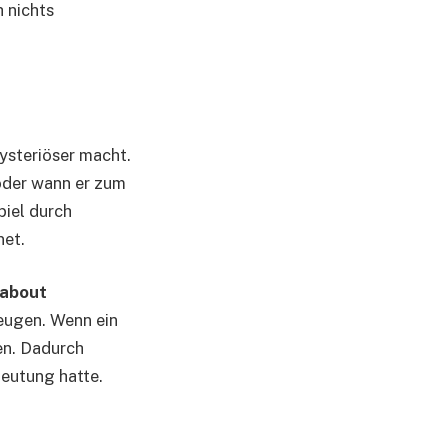
h nichts
mysteriöser macht.
 oder wann er zum
piel durch
net.
about
eugen. Wenn ein
en. Dadurch
deutung hatte.