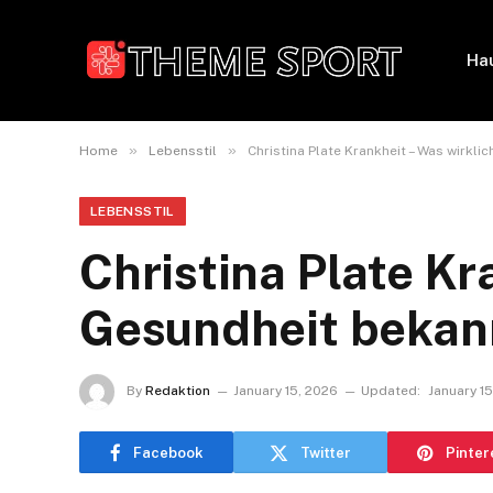
Ha
»
»
Home
Lebensstil
Christina Plate Krankheit – Was wirkli
LEBENSSTIL
Christina Plate Kr
Gesundheit bekann
By
Redaktion
January 15, 2026
Updated:
January 1
Facebook
Twitter
Pinter