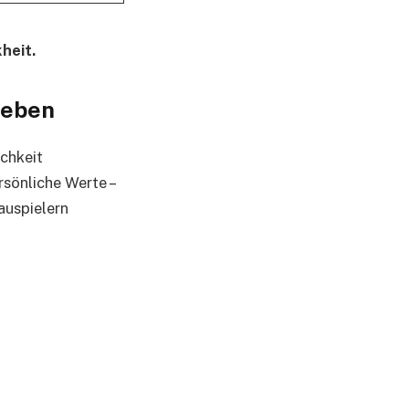
heit.
leben
ichkeit
rsönliche Werte –
auspielern