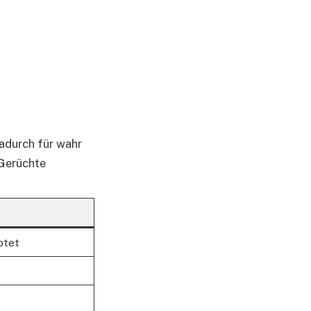
dadurch für wahr
 Gerüchte
ptet