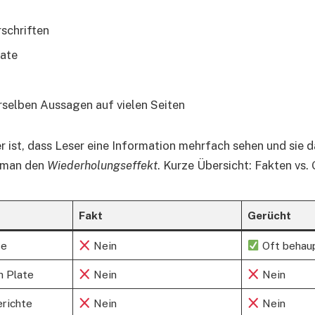
schriften
tate
selben Aussagen auf vielen Seiten
er ist, dass Leser eine Information mehrfach sehen und sie 
t man den
Wiederholungseffekt
. Kurze Übersicht: Fakten vs.
Fakt
Gerücht
se
Nein
Oft behau
h Plate
Nein
Nein
richte
Nein
Nein