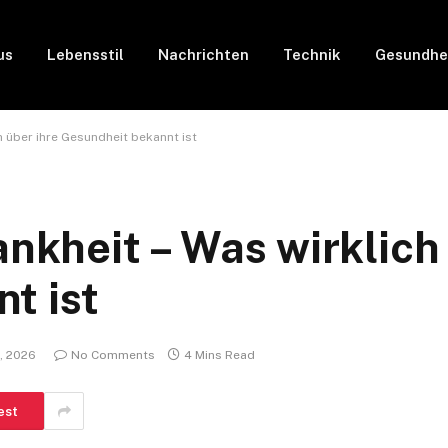
us
Lebensstil
Nachrichten
Technik
Gesundhe
ch über ihre Gesundheit bekannt ist
ankheit – Was wirklich
t ist
5, 2026
No Comments
4 Mins Read
est