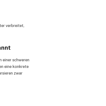
er verbreitet,
annt
an einer schweren
en eine konkrete
ursieren zwar