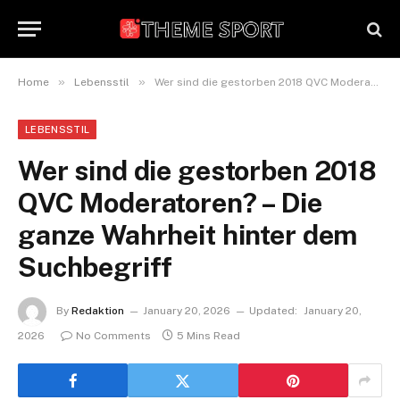
»
»
Home
Lebensstil
Wer sind die gestorben 2018 QVC Moderatoren? – Die ganze Wahrheit hinter dem Suchbegriff
LEBENSSTIL
Wer sind die gestorben 2018
QVC Moderatoren? – Die
ganze Wahrheit hinter dem
Suchbegriff
By
Redaktion
January 20, 2026
Updated:
January 20,
2026
No Comments
5 Mins Read