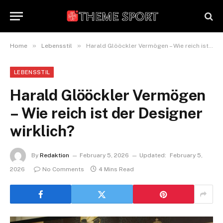
»
»
Home
Lebensstil
Harald Glööckler Vermögen – Wie reich ist der Designer wirklich?
LEBENSSTIL
Harald Glööckler Vermögen
– Wie reich ist der Designer
wirklich?
By
Redaktion
February 5, 2026
Updated:
February 5,
2026
No Comments
4 Mins Read