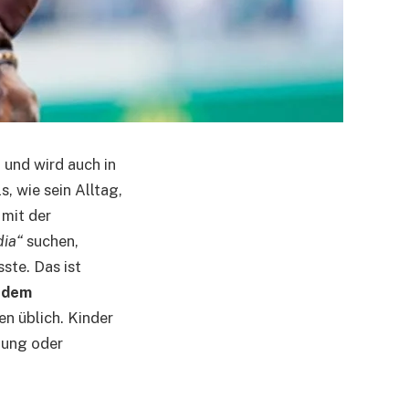
t und wird auch in
s, wie sein Alltag,
 mit der
dia“
suchen,
ste. Das ist
 dem
en üblich. Kinder
tung oder