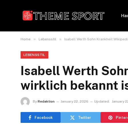
Ha
»
»
Home
Lebensstil
Isabell Werth Sohn Krankheit Wikipedia
LEBENSSTIL
Isabell Werth Soh
wirklich bekannt i
By
Redaktion
January 22, 2026
Updated:
January 2
Facebook
Twitter
Pinter