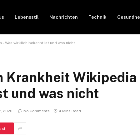
us
Lebensstil
Nachrichten
Technik
Gesundhe
 – Was wirklich bekannt ist und was nicht
n Krankheit Wikipedia
st und was nicht
2, 2026
No Comments
4 Mins Read
est