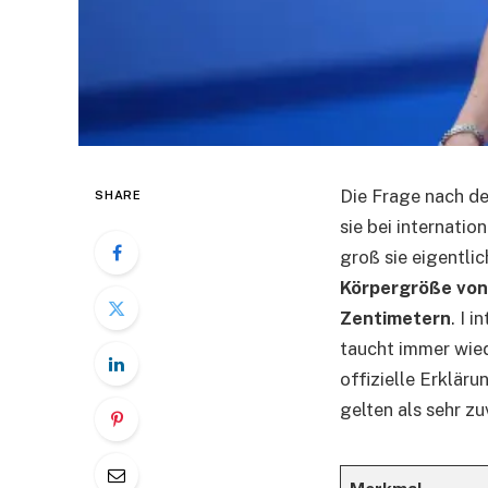
Die Frage nach d
SHARE
sie bei internati
groß sie eigentli
Körpergröße von 
Zentimetern
. I 
taucht immer wied
offizielle Erklär
gelten als sehr zu
Merkmal