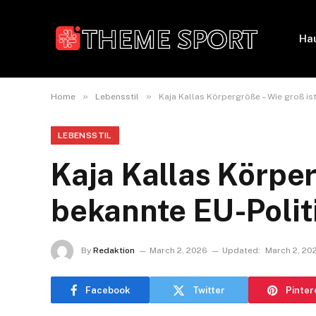
Ha
»
»
Home
Lebensstil
Kaja Kallas Körpergröße – Wie groß ist
LEBENSSTIL
Kaja Kallas Körper
bekannte EU-Politi
By
Redaktion
March 2, 2026
Updated:
March 2, 20
Facebook
Twitter
Pinter