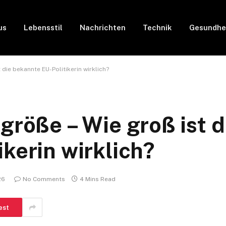
us
Lebensstil
Nachrichten
Technik
Gesundhe
 die bekannte EU-Politikerin wirklich?
größe – Wie groß ist d
kerin wirklich?
26
No Comments
4 Mins Read
est