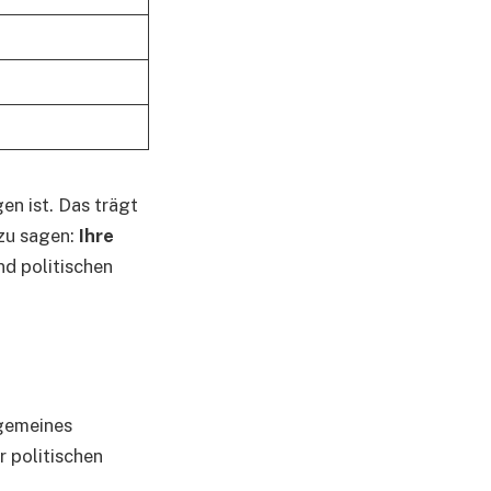
en ist. Das trägt
 zu sagen:
Ihre
nd politischen
lgemeines
r politischen