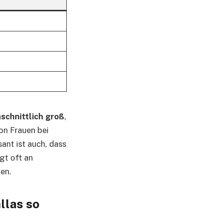
schnittlich groß
,
von Frauen bei
sant ist auch, dass
gt oft an
en.
llas so