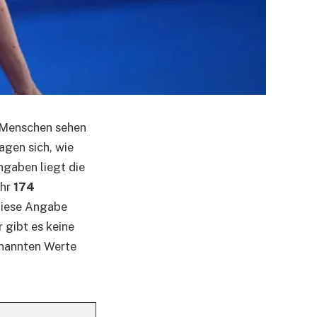
e Menschen sehen
agen sich, wie
ngaben liegt die
ähr
174
Diese Angabe
 gibt es keine
genannten Werte