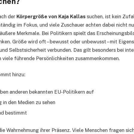
chen?
ach der
Körpergröße von Kaja Kallas
suchen, ist kein Zufa
tändig im Fokus, und viele Zuschauer achten dabei nicht nur
äußere Merkmale. Bei Politikern spielt das Erscheinungsbil
denken. Größe wird oft – bewusst oder unbewusst – mit Eigen
 und Selbstsicherheit verbunden. Das gilt besonders bei int
en viele führende Persönlichkeiten zusammenkommen.
ommt hinzu:
neben anderen bekannten EU-Politikern auf
g in den Medien zu sehen
und bestimmt
 die Wahrnehmung ihrer Präsenz. Viele Menschen fragen sic