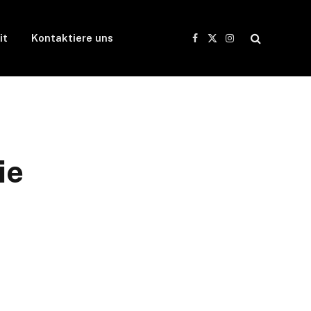
it
Kontaktiere uns
Facebook
X
Instagram
(Twitter)
ie