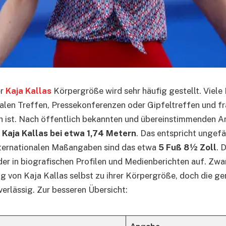
er
Kaja Kallas
Körpergröße wird sehr häufig gestellt. Viel
onalen Treffen, Pressekonferenzen oder Gipfeltreffen und fr
ch ist. Nach öffentlich bekannten und übereinstimmenden A
Kaja Kallas bei etwa 1,74 Metern
. Das entspricht ungef
internationalen Maßangaben sind das etwa
5 Fuß 8½ Zoll
. 
er in biografischen Profilen und Medienberichten auf. Zwar
ung von Kaja Kallas selbst zu ihrer Körpergröße, doch die 
verlässig. Zur besseren Übersicht:
Angabe