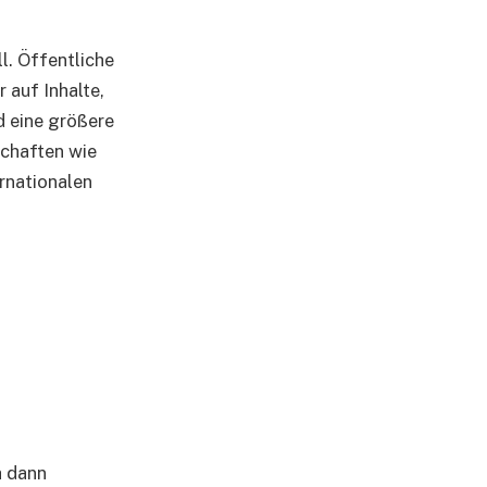
ll. Öffentliche
 auf Inhalte,
d eine größere
schaften wie
ernationalen
h dann