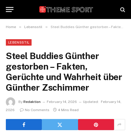
»
»
Home
Lebensstil
Steel Buddies Günther gestorben – Fakten, Gerüchte und Wahrheit über Günther Zschimmer
LEBENSSTIL
Steel Buddies Günther
gestorben – Fakten,
Gerüchte und Wahrheit über
Günther Zschimmer
By
Redaktion
February 14, 2026
Updated:
February 14,
2026
No Comments
4 Mins Read