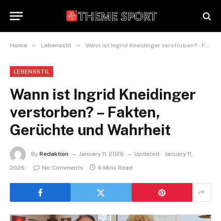
»
»
Home
Lebensstil
Wann ist Ingrid Kneidinger verstorben? – Fakten, Gerüchte und Wahrheit
LEBENSSTIL
Wann ist Ingrid Kneidinger
verstorben? – Fakten,
Gerüchte und Wahrheit
By
Redaktion
January 11, 2026
Updated:
January 11,
2026
No Comments
6 Mins Read