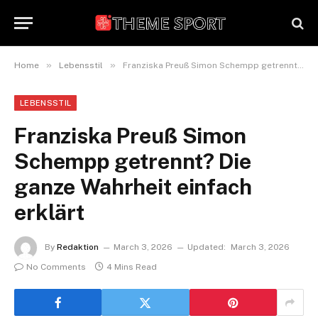
»
»
Home
Lebensstil
Franziska Preuß Simon Schempp getrennt? Die ganze Wahrheit einfach erklärt
LEBENSSTIL
Franziska Preuß Simon
Schempp getrennt? Die
ganze Wahrheit einfach
erklärt
By
Redaktion
March 3, 2026
Updated:
March 3, 2026
No Comments
4 Mins Read